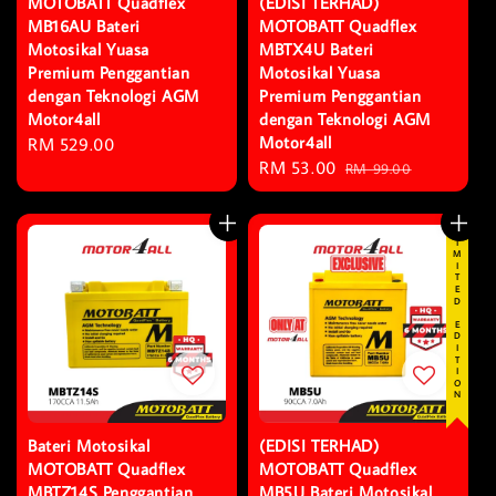
MOTOBATT Quadflex
(EDISI TERHAD)
MB16AU Bateri
MOTOBATT Quadflex
Motosikal Yuasa
MBTX4U Bateri
Premium Penggantian
Motosikal Yuasa
dengan Teknologi AGM
Premium Penggantian
Motor4all
dengan Teknologi AGM
Motor4all
Regular
RM 529.00
Sale
RM 53.00
Regular
price
RM 99.00
price
price
LIMITED EDITION
Bateri Motosikal
(EDISI TERHAD)
MOTOBATT Quadflex
MOTOBATT Quadflex
MBTZ14S Penggantian
MB5U Bateri Motosikal