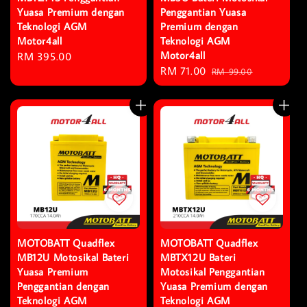
Yuasa Premium dengan
Penggantian Yuasa
Teknologi AGM
Premium dengan
Motor4all
Teknologi AGM
Motor4all
Regular
RM 395.00
Sale
RM 71.00
Regular
price
RM 99.00
price
price
MOTOBATT Quadflex
MOTOBATT Quadflex
MB12U Motosikal Bateri
MBTX12U Bateri
Yuasa Premium
Motosikal Penggantian
Penggantian dengan
Yuasa Premium dengan
Teknologi AGM
Teknologi AGM