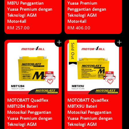
MB7U Penggantian
Yuasa Premium
Yuasa Premium dengan
Penggantian dengan
Teknologi AGM
Teknologi AGM
Motor4all
Motor4all
Regular
RM 257.00
Regular
RM 406.00
price
price
Sold Out
MOTOBATT Quadflex
MOTOBATT Quadflex
MBT12B4 Bateri
MBTX9U Bateri
Motosikal Penggantian
Motosikal Penggantian
Yuasa Premium dengan
Yuasa Premium dengan
Teknologi AGM
Teknologi AGM