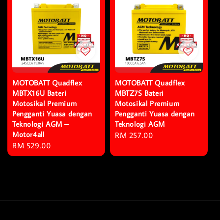
MOTOBATT Quadflex
MOTOBATT Quadflex
MBTX16U Bateri
MBTZ7S Bateri
Motosikal Premium
Motosikal Premium
Pengganti Yuasa dengan
Pengganti Yuasa dengan
Teknologi AGM –
Teknologi AGM
Motor4all
Regular
RM 257.00
Regular
RM 529.00
price
price