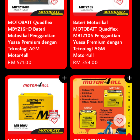
MOTOBATT Quadflex
Bateri Motosikal
MBYZ16HD Bateri
MOTOBATT Quadflex
Motosikal Penggantian
MBTZ10S Penggantian
Yuasa Premium dengan
Yuasa Premium dengan
Teknologi AGM
Teknologi AGM
Motor4all
Motor4all
Regular
RM 571.00
Regular
RM 354.00
price
price
LIMITED EDITION