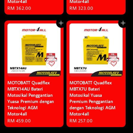
Motor4all
Motor4all
Regular
RM 362.00
Regular
RM 323.00
price
price
MOTOBATT Quadflex
MOTOBATT Quadflex
MBTX14AU Bateri
MBTX7U Bateri
Motosikal Penggantian
Motosikal Yuasa
Yuasa Premium dengan
Premium Penggantian
Teknologi AGM
dengan Teknologi AGM
Motor4all
Motor4all
Regular
RM 459.00
Regular
RM 257.00
price
price