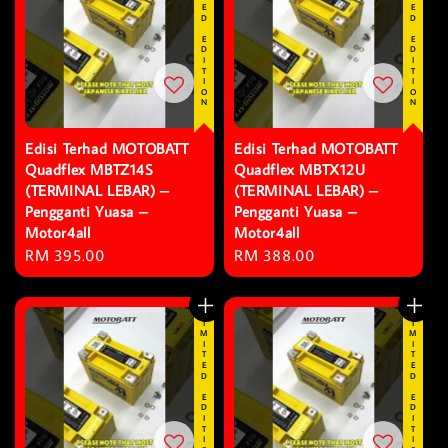
LIMITED EDITION
LIMITED EDITION
Edisi Terhad MOTOBATT
Edisi Terhad MOTOBATT
Quadflex MBTZ14S
Quadflex MBTX12U
(TERMINAL LEBAR) –
(TERMINAL LEBAR) –
Pengganti Yuasa –
Pengganti Yuasa –
Motor4all
Motor4all
Regular
RM 395.00
Regular
RM 388.00
price
price
LIMITED EDITION
LIMITED EDITION