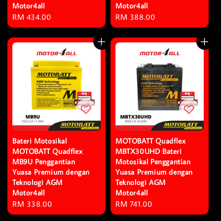
Motor4all
Motor4all
Regular
RM 434.00
Regular
RM 388.00
price
price
Bateri Motosikal
MOTOBATT Quadflex
MOTOBATT Quadflex
MBTX30UHD Bateri
MB9U Penggantian
Motosikal Penggantian
Yuasa Premium dengan
Yuasa Premium dengan
Teknologi AGM
Teknologi AGM
Motor4all
Motor4all
Regular
RM 338.00
Regular
RM 741.00
price
price