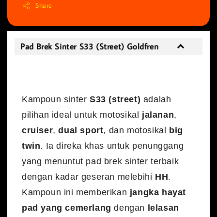
Share
Pad Brek Sinter S33 (Street) Goldfren
Pad Brek Sinter S33 (Street) Goldfren
Kampoun sinter
S33 (street)
adalah
pilihan ideal untuk motosikal
jalanan
,
cruiser
,
dual sport
, dan motosikal
big
twin
. Ia direka khas untuk penunggang
yang menuntut pad brek sinter terbaik
dengan kadar geseran melebihi
HH
.
Kampoun ini memberikan
jangka hayat
pad yang cemerlang
dengan
lelasan