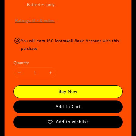
Batteries only.
Ratings:
0
-
0
votes
You will earn 160 Motor4all Basic Account with this
purchase
Quantity
Buy Now
Add to Cart
Add to wishlist