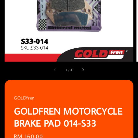
1
/
4
GOLDfren
GOLDFREN MOTORCYCLE
BRAKE PAD 014-S33
Regular
RM 160.00