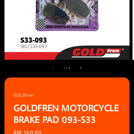
1
/
4
GOLDfren
GOLDFREN MOTORCYCLE
BRAKE PAD 093-S33
Regular
RM 160.00