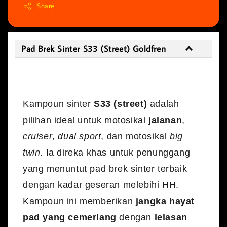
Share
Pad Brek Sinter S33 (Street) Goldfren
Pad Brek Sinter S33 (Street) Goldfren
Kampoun sinter
S33 (street)
adalah
pilihan ideal untuk motosikal
jalanan
,
cruiser
,
dual sport
, dan motosikal
big
twin
. Ia direka khas untuk penunggang
yang menuntut pad brek sinter terbaik
dengan kadar geseran melebihi
HH
.
Kampoun ini memberikan
jangka hayat
pad yang cemerlang
dengan
lelasan