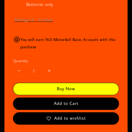
Batteries only.
Ratings:
0
-
0
votes
You will earn 160 Motor4all Basic Account with this
purchase
Quantity
Buy Now
Add to Cart
Add to wishlist