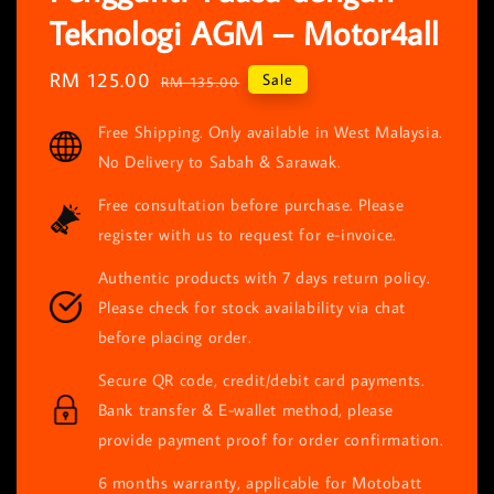
Teknologi AGM – Motor4all
Sale
RM 125.00
Regular
Sale
RM 135.00
price
price
Free Shipping. Only available in West Malaysia.
No Delivery to Sabah & Sarawak.
Free consultation before purchase. Please
register with us to request for e-invoice.
Authentic products with 7 days return policy.
Please check for stock availability via chat
before placing order.
Secure QR code, credit/debit card payments.
Bank transfer & E-wallet method, please
provide payment proof for order confirmation.
6 months warranty, applicable for Motobatt