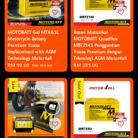
MOTOBATT Gel MTX6.5L
Bateri Motosikal
Motorcycle Battery
MOTOBATT Quadflex
Premium Yuasa
MBTZ14S Penggantian
Replacement with AGM
Yuasa Premium dengan
Technology Motor4all
Teknologi AGM Motor4all
Sale
RM 99.00
Regular
Regular
RM 395.00
RM 105.00
price
price
price
Sale
Sold Out