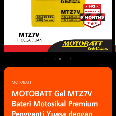
1
/
13
MOTOBATT
MOTOBATT Gel MTZ7V
Bateri Motosikal Premium
Pengganti Yuasa dengan