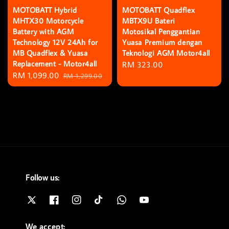
MOTOBATT Hybrid
MOTOBATT Quadflex
MHTX30 Motorcycle
MBTX9U Bateri
Battery with AGM
Motosikal Penggantian
Technology 12V 24Ah for
Yuasa Premium dengan
MB Quadflex & Yuasa
Teknologi AGM Motor4all
Replacement - Motor4all
Regular
RM 323.00
Sale
RM 1,099.00
Regular
RM 1,299.00
price
price
price
Follow us:
We accept: