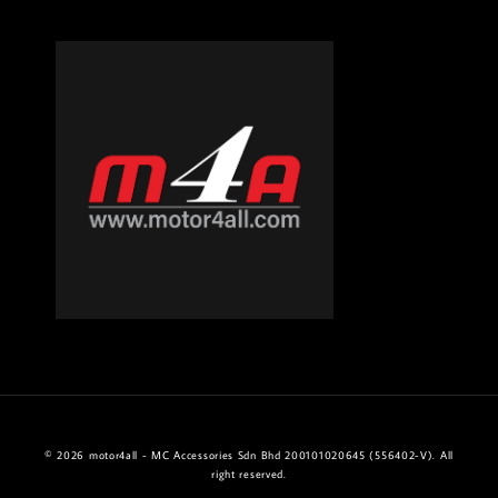
© 2026 motor4all - MC Accessories Sdn Bhd 200101020645 (556402-V). All
right reserved.