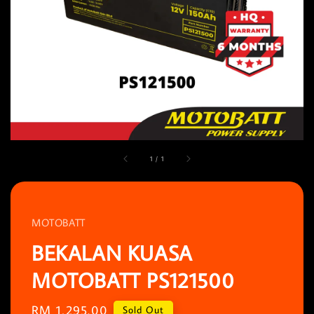
1
/
1
MOTOBATT
BEKALAN KUASA
MOTOBATT PS121500
Regular
RM 1,295.00
Sold Out