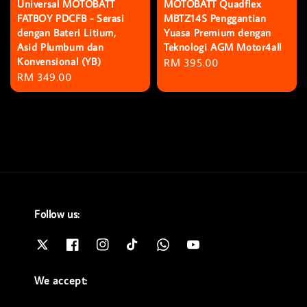
Universal MOTOBATT
MOTOBATT Quadflex
FATBOY PDCFB - Serasi
MBTZ14S Penggantian
dengan Bateri Litium,
Yuasa Premium dengan
Asid Plumbum dan
Teknologi AGM Motor4all
Konvensional (YB)
Regular
RM 395.00
Regular
RM 349.00
price
price
Follow us:
We accept: