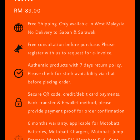
Regular
RM 89.00
price
Free Shipping. Only available in West Malaysia.
No Delivery to Sabah & Sarawak.
Free consultation before purchase. Please
register with us to request for e-invoice.
Authentic products with 7 days return policy.
Please check for stock availability via chat
before placing order.
Secure QR code, credit/debit card payments.
Bank transfer & E-wallet method, please
provide payment proof for order confirmation.
6 months warranty, applicable for Motobatt
Batteries, Motobatt Chargers, Motobatt Jump
Starters, Motobatt EV, Motobatt SLA, Kage