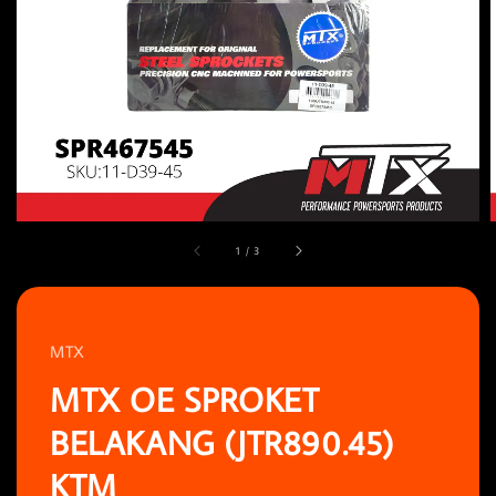
1
/
3
MTX
MTX OE SPROKET
BELAKANG (JTR890.45)
KTM